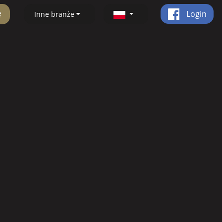
ę
Login
Inne branże