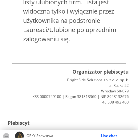
listy ulubionych firm. Lista jest
widoczna tylko i wyłącznie przez
użytkownika na podstronie
Laureaci/Ulubione po uprzednim
zalogowaniu się.
Organizator plebiscytu
Bright Side Solutions sp. z o. o. sp. k.
ul. Ruska 22
Wrocław 50-079
KRS 0000749100 | Regon 381313360 | NIP 8943132676
+48 508 492 400
Plebiscyt
Laureaci
ORŁY Szewstwa
Live chat
Lista wszystkich Laureatów