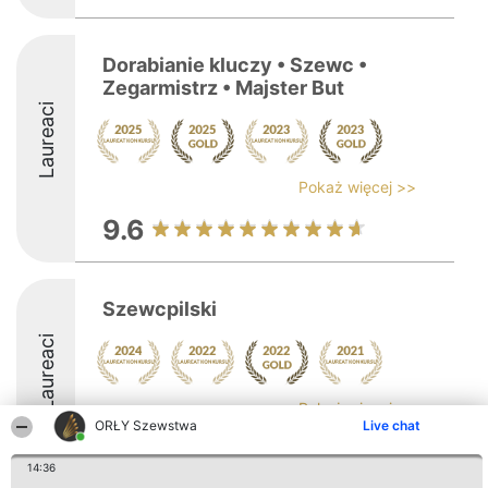
Dorabianie kluczy • Szewc •
Zegarmistrz • Majster But
Laureaci
Pokaż więcej >>
9.6
Szewcpilski
Laureaci
Pokaż więcej >>
ORŁY Szewstwa
Live chat
14:36