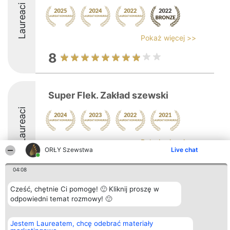
Laureaci
Pokaż więcej >>
8
Super Flek. Zakład szewski
Laureaci
Pokaż więcej >>
ORŁY Szewstwa
Live chat
04:08
Cześć, chętnie Ci pomogę! 🙂 Kliknij proszę w
Organizator plebiscytu
Plebiscyt
Kontakt
odpowiedni temat rozmowy! 🙂
Bright Side Solutions sp. z o.
Laureaci
Kontakt
o. sp. k.
Lista
ul. Ruska 22
wszystkich
Jestem Laureatem, chcę odebrać materiały
Wrocław 50-079
Laureatów