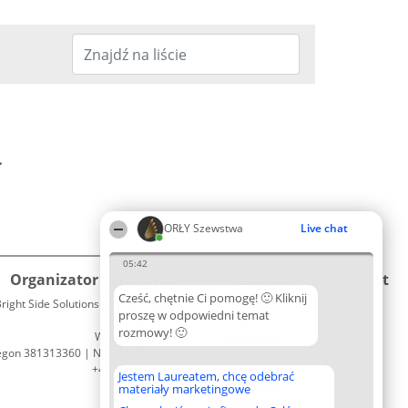
.
ORŁY Szewstwa
Live chat
05:42
Organizator plebiscytu
Plebiscyt
Kontakt
Cześć, chętnie Ci pomogę! 🙂 Kliknij
right Side Solutions sp. z o. o. sp. k.
Laureaci
Kontakt
proszę w odpowiedni temat
ul. Ruska 22
Lista
rozmowy! 🙂
Wrocław 50-079
wszystkich
egon 381313360 | NIP 8943132676
Laureatów
+48 508 492 400
Zasady
Jestem Laureatem, chcę odebrać
Regulamin
materiały marketingowe
Polityka