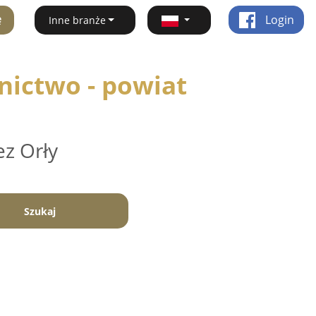
ę
Login
Inne branże
nictwo - powiat
ez Orły
Szukaj