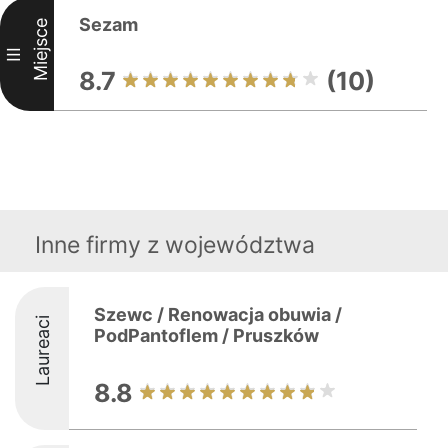
Sezam
Miejsce
III
8.7
(10)
Inne firmy z województwa
Szewc / Renowacja obuwia /
Laureaci
PodPantoflem / Pruszków
8.8