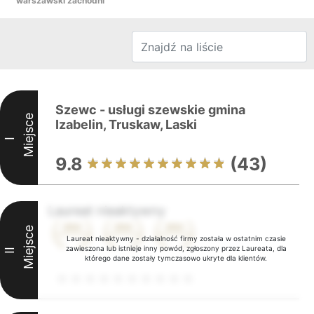
warszawski zachodni
Szewc - usługi szewskie gmina
Miejsce
Izabelin, Truskaw, Laski
I
9.8
(43)
Laureat nieaktywny
Miejsce
Laureat nieaktywny - działalność firmy została w ostatnim czasie
zawieszona lub istnieje inny powód, zgłoszony przez Laureata, dla
II
którego dane zostały tymczasowo ukryte dla klientów.