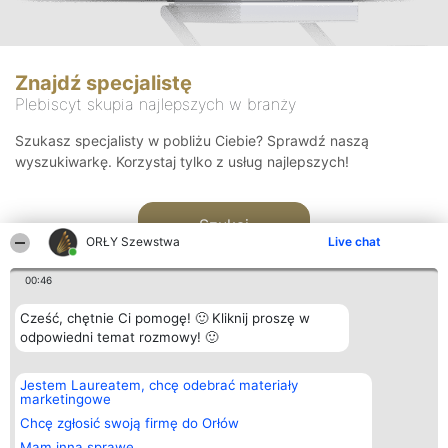
Znajdź specjalistę
Plebiscyt skupia najlepszych w branży
Szukasz specjalisty w pobliżu Ciebie? Sprawdź naszą
wyszukiwarkę. Korzystaj tylko z usług najlepszych!
Szukaj
ORŁY Szewstwa
Live chat
00:46
Cześć, chętnie Ci pomogę! 🙂 Kliknij proszę w
odpowiedni temat rozmowy! 🙂
Organizator plebiscytu
Plebiscyt
Kontakt
Jestem Laureatem, chcę odebrać materiały
Bright Side Solutions sp. z o.
Laureaci
Kontakt
marketingowe
o. sp. k.
Lista
ul. Ruska 22
wszystkich
Chcę zgłosić swoją firmę do Orłów
Wrocław 50-079
Laureatów
Mam inną sprawę
KRS 0000749100 | Regon
Zasady