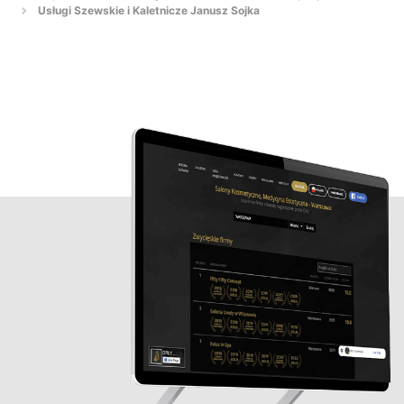
Usługi Szewskie i Kaletnicze Janusz Sojka