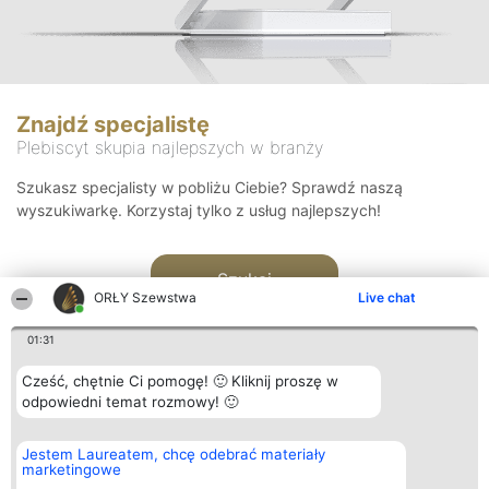
Znajdź specjalistę
Plebiscyt skupia najlepszych w branży
Szukasz specjalisty w pobliżu Ciebie? Sprawdź naszą
wyszukiwarkę. Korzystaj tylko z usług najlepszych!
Szukaj
ORŁY Szewstwa
Live chat
01:31
Cześć, chętnie Ci pomogę! 🙂 Kliknij proszę w
odpowiedni temat rozmowy! 🙂
Organizator plebiscytu
Plebiscyt
Kontakt
Jestem Laureatem, chcę odebrać materiały
Bright Side Solutions sp. z o.
Laureaci
Kontakt
marketingowe
o. sp. k.
Lista
ul. Ruska 22
wszystkich