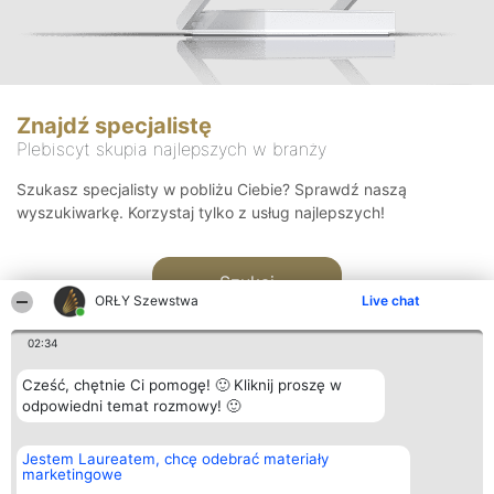
Znajdź specjalistę
Plebiscyt skupia najlepszych w branży
Szukasz specjalisty w pobliżu Ciebie? Sprawdź naszą
wyszukiwarkę. Korzystaj tylko z usług najlepszych!
Szukaj
ORŁY Szewstwa
Live chat
02:34
Cześć, chętnie Ci pomogę! 🙂 Kliknij proszę w
odpowiedni temat rozmowy! 🙂
Organizator plebiscytu
Plebiscyt
Kontakt
Jestem Laureatem, chcę odebrać materiały
Bright Side Solutions sp. z o.
Laureaci
Kontakt
marketingowe
o. sp. k.
Lista
ul. Ruska 22
wszystkich