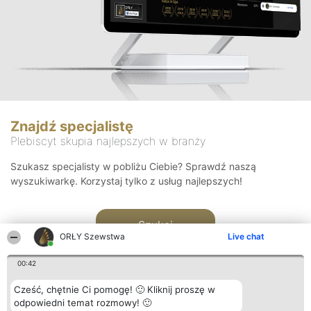
Znajdź specjalistę
Plebiscyt skupia najlepszych w branży
Szukasz specjalisty w pobliżu Ciebie? Sprawdź naszą
wyszukiwarkę. Korzystaj tylko z usług najlepszych!
Szukaj
ORŁY Szewstwa
Live chat
00:42
Cześć, chętnie Ci pomogę! 🙂 Kliknij proszę w
odpowiedni temat rozmowy! 🙂