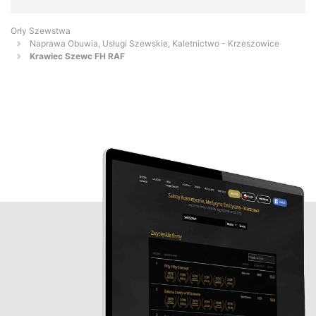
Orły Szewstwa
Naprawa Obuwia, Usługi Szewskie, Kaletnictwo - Krzeszowice
Krawiec Szewc FH RAF