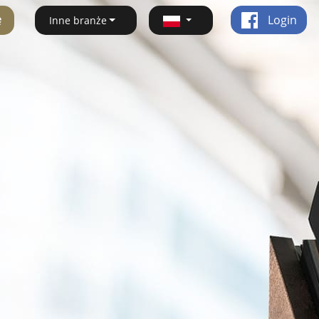
ę
Login
Inne branże