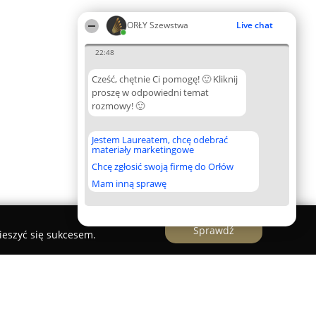
ORŁY Szewstwa
Live chat
22:48
Cześć, chętnie Ci pomogę! 🙂 Kliknij
proszę w odpowiedni temat
rozmowy! 🙂
Jestem Laureatem, chcę odebrać
materiały marketingowe
Chcę zgłosić swoją firmę do Orłów
Mam inną sprawę
Sprawdź
ieszyć się sukcesem.