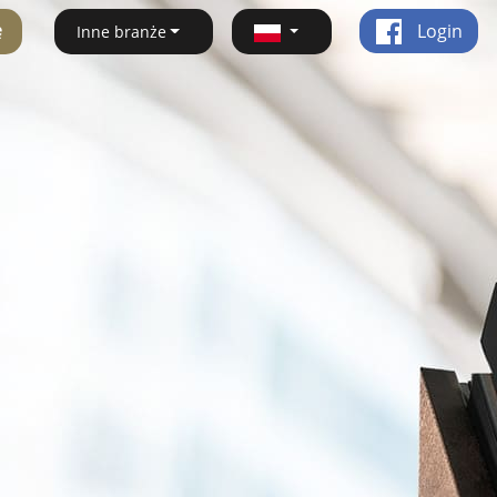
ę
Login
Inne branże