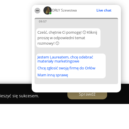
ORŁY Szewstwa
Live chat
09:57
Cześć, chętnie Ci pomogę! 🙂 Kliknij
proszę w odpowiedni temat
rozmowy! 🙂
Jestem Laureatem, chcę odebrać
materiały marketingowe
Chcę zgłosić swoją firmę do Orłów
Mam inną sprawę
Sprawdź
ieszyć się sukcesem.