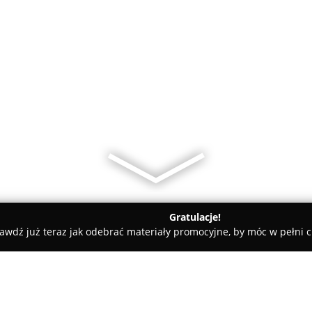
Gratulacje!
awdź już teraz jak odebrać materiały promocyjne, by móc w pełni c
e, Kaletnictwo - Warszawa
Szewc Na Żoliborzu