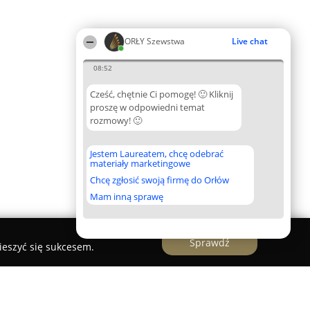
ORŁY Szewstwa
Live chat
08:52
Cześć, chętnie Ci pomogę! 🙂 Kliknij
proszę w odpowiedni temat
rozmowy! 🙂
Jestem Laureatem, chcę odebrać
materiały marketingowe
Chcę zgłosić swoją firmę do Orłów
Mam inną sprawę
Sprawdź
ieszyć się sukcesem.
buwie na zamówienieoraz