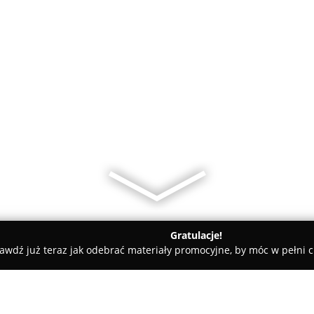
Gratulacje!
awdź już teraz jak odebrać materiały promocyjne, by móc w pełni c
, Kaletnictwo - Poznań
Pracownia Szewska i Cholewkarska O