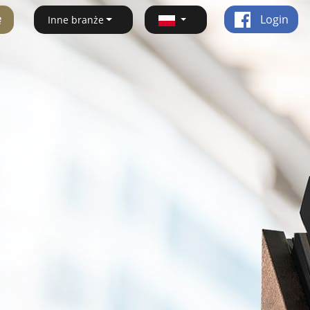
ę
Login
Inne branże