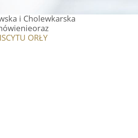
wska i Cholewkarska
mówienieoraz
ISCYTU ORŁY