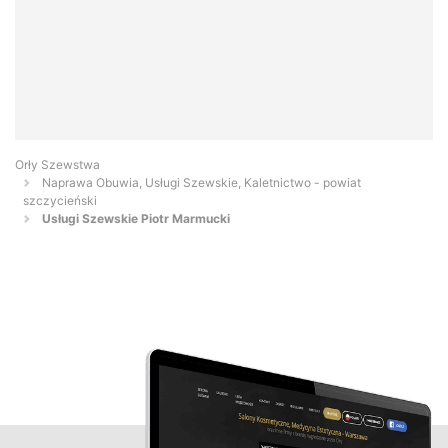
Orły Szewstwa
Naprawa Obuwia, Usługi Szewskie, Kaletnictwo - powiat
szczycieński
Usługi Szewskie Piotr Marmucki