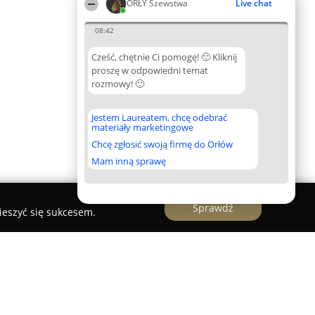
ORŁY Szewstwa
Live chat
08:42
Cześć, chętnie Ci pomogę! 🙂 Kliknij
proszę w odpowiedni temat
rozmowy! 🙂
Jestem Laureatem, chcę odebrać
materiały marketingowe
Chcę zgłosić swoją firmę do Orłów
Mam inną sprawę
Sprawdź
ieszyć się sukcesem.