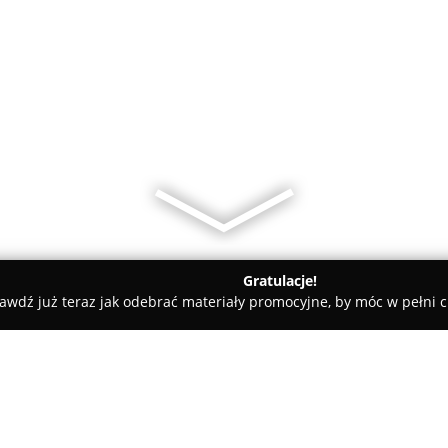
Gratulacje!
awdź już teraz jak odebrać materiały promocyjne, by móc w pełni c
, Kaletnictwo - Elbląg
Szewc i Kaletnik "przy czołgu"