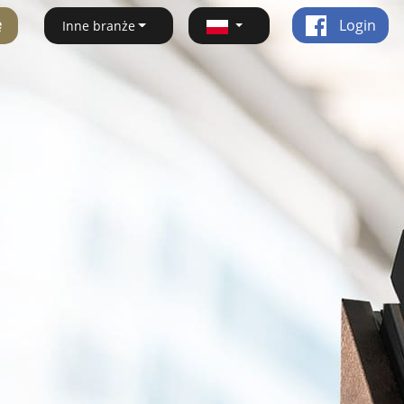
ę
Login
Inne branże