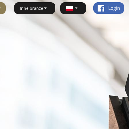
ę
Login
Inne branże