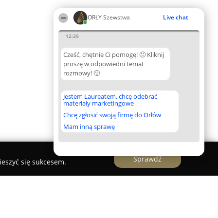
ORŁY Szewstwa
Live chat
12:39
Cześć, chętnie Ci pomogę! 🙂 Kliknij
proszę w odpowiedni temat
rozmowy! 🙂
Jestem Laureatem, chcę odebrać
materiały marketingowe
Chcę zgłosić swoją firmę do Orłów
Mam inną sprawę
Sprawdź
ieszyć się sukcesem.