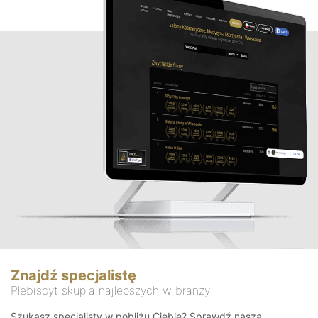
Znajdź specjalistę
Plebiscyt skupia najlepszych w branży
Szukasz specjalisty w pobliżu Ciebie? Sprawdź naszą