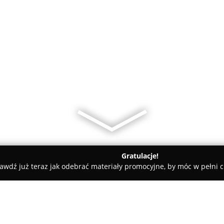
Gratulacje!
awdź już teraz jak odebrać materiały promocyjne, by móc w pełni c
, Kaletnictwo - Sanok
Zakład Szewski Janusz Siuta SZEWC S