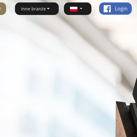
ę
Login
Inne branże