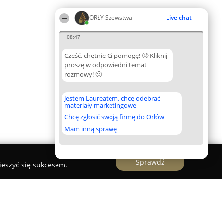
ORŁY Szewstwa
Live chat
08:47
Cześć, chętnie Ci pomogę! 🙂 Kliknij
proszę w odpowiedni temat
rozmowy! 🙂
Jestem Laureatem, chcę odebrać
materiały marketingowe
Chcę zgłosić swoją firmę do Orłów
Mam inną sprawę
Sprawdź
ieszyć się sukcesem.
ANOK