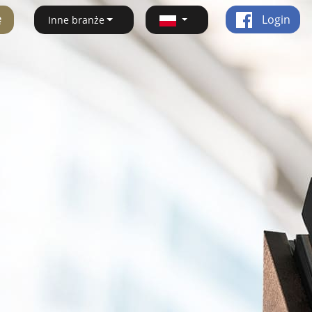
ę
Login
Inne branże