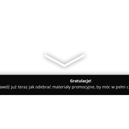
Gratulacje!
awdź już teraz jak odebrać materiały promocyjne, by móc w pełni c
, Kaletnictwo - Nowy Sącz
Zakład Usług Szewskich Kazimierz