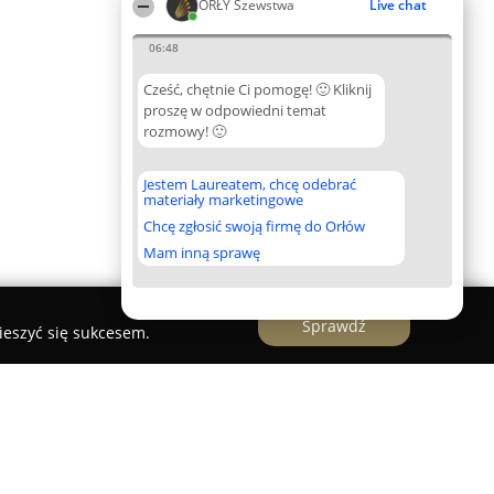
ORŁY Szewstwa
Live chat
06:48
Cześć, chętnie Ci pomogę! 🙂 Kliknij
proszę w odpowiedni temat
rozmowy! 🙂
Jestem Laureatem, chcę odebrać
materiały marketingowe
Chcę zgłosić swoją firmę do Orłów
Mam inną sprawę
Sprawdź
ieszyć się sukcesem.
 Kamiński