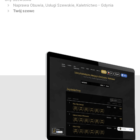
Naprawa Obuwia, Usługi Szewskie, Kaletnictwo - Gdynia
Twój szewc