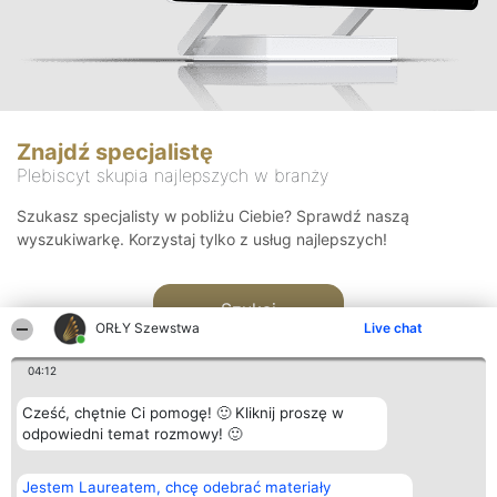
Znajdź specjalistę
Plebiscyt skupia najlepszych w branży
Szukasz specjalisty w pobliżu Ciebie? Sprawdź naszą
wyszukiwarkę. Korzystaj tylko z usług najlepszych!
Szukaj
ORŁY Szewstwa
Live chat
04:12
Cześć, chętnie Ci pomogę! 🙂 Kliknij proszę w
odpowiedni temat rozmowy! 🙂
Organizator plebiscytu
Plebiscyt
Kontakt
Jestem Laureatem, chcę odebrać materiały
Bright Side Solutions sp. z o.
Laureaci
Kontakt