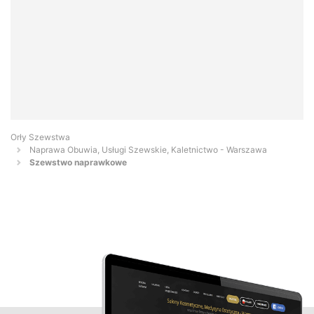
Orły Szewstwa
Naprawa Obuwia, Usługi Szewskie, Kaletnictwo - Warszawa
Szewstwo naprawkowe