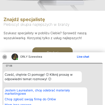
Znajdź specjalistę
Plebiscyt skupia najlepszych w branży
Szukasz specjalisty w pobliżu Ciebie? Sprawdź naszą
wyszukiwarkę. Korzystaj tylko z usług najlepszych!
Szukaj
ORŁY Szewstwa
Live chat
07:06
Cześć, chętnie Ci pomogę! 🙂 Kliknij proszę w
odpowiedni temat rozmowy! 🙂
Organizator plebiscytu
Plebiscyt
Kontakt
Jestem Laureatem, chcę odebrać materiały
Bright Side Solutions sp. z o.
Laureaci
Kontakt
marketingowe
o. sp. k.
Lista
ul. Ruska 22
wszystkich
Chcę zgłosić swoją firmę do Orłów
Wrocław 50-079
Laureatów
Mam inną sprawę
KRS 0000749100 | Regon
Zasady