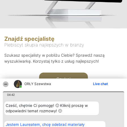
Znajdź specjalistę
Plebiscyt skupia najlepszych w branży
Szukasz specjalisty w pobliżu Ciebie? Sprawdź naszą
wyszukiwarkę. Korzystaj tylko z usług najlepszych!
Szukaj
ORŁY Szewstwa
Live chat
04:42
Cześć, chętnie Ci pomogę! 🙂 Kliknij proszę w
odpowiedni temat rozmowy! 🙂
Organizator plebiscytu
Plebiscyt
Kontakt
Jestem Laureatem, chcę odebrać materiały
Bright Side Solutions sp. z o.
Laureaci
Kontakt