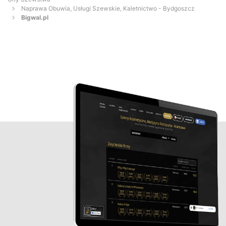
Naprawa Obuwia, Usługi Szewskie, Kaletnictwo - Bydgoszcz
Bigwal.pl