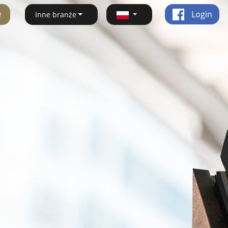
ę
Login
Inne branże