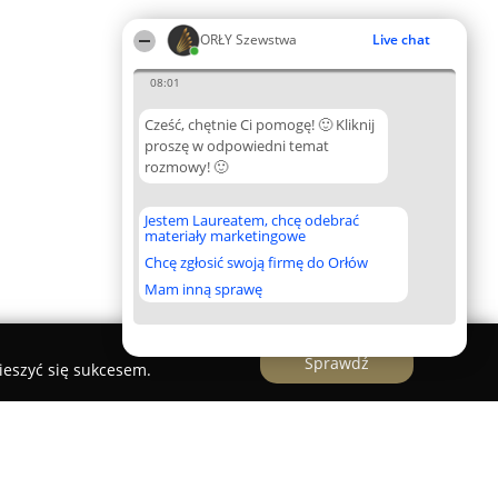
ORŁY Szewstwa
Live chat
08:01
Cześć, chętnie Ci pomogę! 🙂 Kliknij
proszę w odpowiedni temat
rozmowy! 🙂
Jestem Laureatem, chcę odebrać
materiały marketingowe
Chcę zgłosić swoją firmę do Orłów
Mam inną sprawę
Sprawdź
ieszyć się sukcesem.