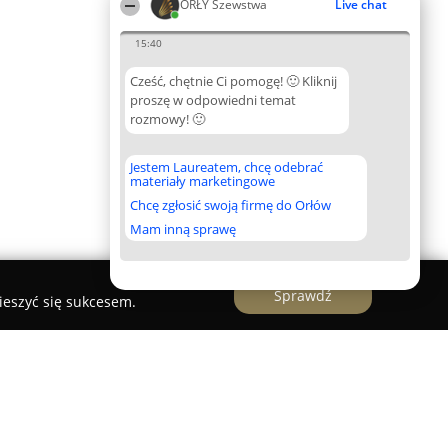
ORŁY Szewstwa
Live chat
15:40
Cześć, chętnie Ci pomogę! 🙂 Kliknij
proszę w odpowiedni temat
rozmowy! 🙂
Jestem Laureatem, chcę odebrać
materiały marketingowe
Chcę zgłosić swoją firmę do Orłów
Mam inną sprawę
Sprawdź
ieszyć się sukcesem.