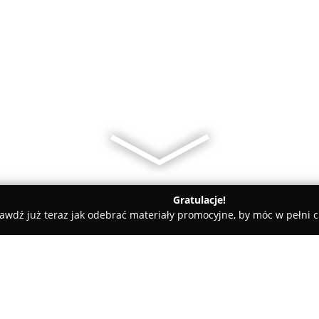
Gratulacje!
awdź już teraz jak odebrać materiały promocyjne, by móc w pełni c
, Kaletnictwo - Strzelce Opolskie
Szewc Jacek Ferdynus