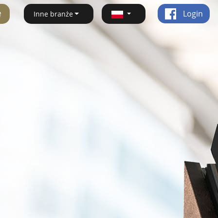
ę
Login
Inne branże