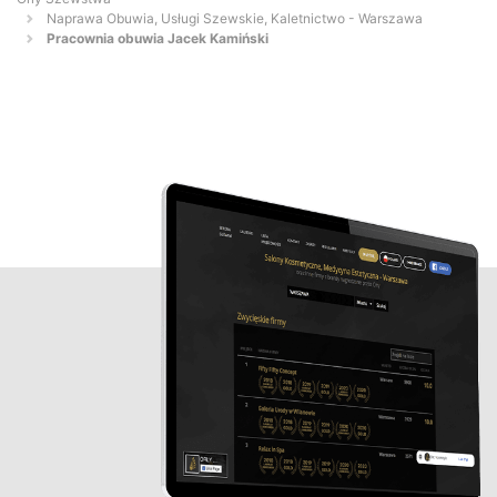
Naprawa Obuwia, Usługi Szewskie, Kaletnictwo - Warszawa
Pracownia obuwia Jacek Kamiński