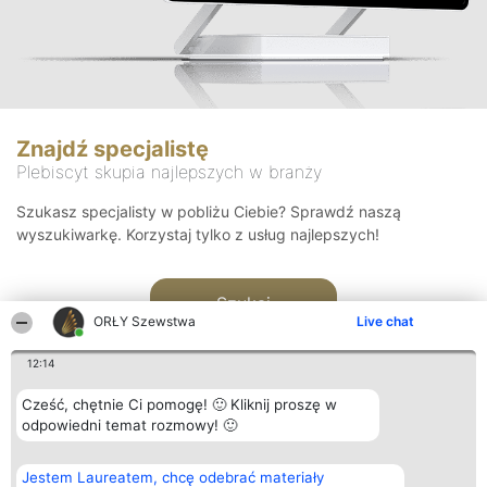
Znajdź specjalistę
Plebiscyt skupia najlepszych w branży
Szukasz specjalisty w pobliżu Ciebie? Sprawdź naszą
wyszukiwarkę. Korzystaj tylko z usług najlepszych!
Szukaj
ORŁY Szewstwa
Live chat
12:14
Cześć, chętnie Ci pomogę! 🙂 Kliknij proszę w
odpowiedni temat rozmowy! 🙂
Organizator plebiscytu
Plebiscyt
Kontakt
Jestem Laureatem, chcę odebrać materiały
Bright Side Solutions sp. z o.
Laureaci
Kontakt