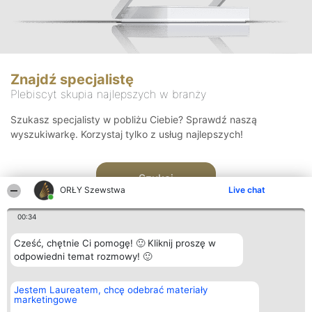
Znajdź specjalistę
Plebiscyt skupia najlepszych w branży
Szukasz specjalisty w pobliżu Ciebie? Sprawdź naszą
wyszukiwarkę. Korzystaj tylko z usług najlepszych!
Szukaj
ORŁY Szewstwa
Live chat
00:34
Cześć, chętnie Ci pomogę! 🙂 Kliknij proszę w
odpowiedni temat rozmowy! 🙂
Organizator plebiscytu
Plebiscyt
Kontakt
Jestem Laureatem, chcę odebrać materiały
Bright Side Solutions sp. z o.
Laureaci
Kontakt
marketingowe
o. sp. k.
Lista
ul. Ruska 22
wszystkich