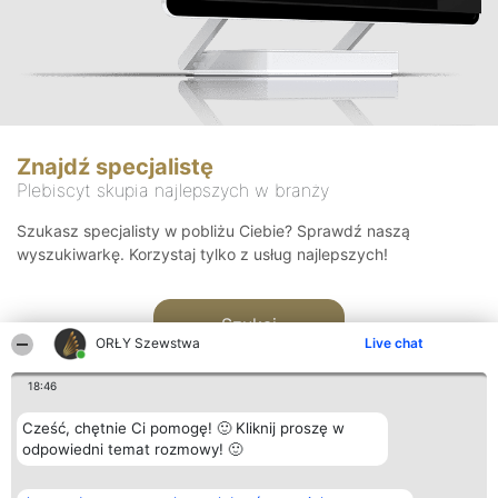
Znajdź specjalistę
Plebiscyt skupia najlepszych w branży
Szukasz specjalisty w pobliżu Ciebie? Sprawdź naszą
wyszukiwarkę. Korzystaj tylko z usług najlepszych!
Szukaj
ORŁY Szewstwa
Live chat
18:46
Cześć, chętnie Ci pomogę! 🙂 Kliknij proszę w
odpowiedni temat rozmowy! 🙂
Organizator plebiscytu
Plebiscyt
Kontakt