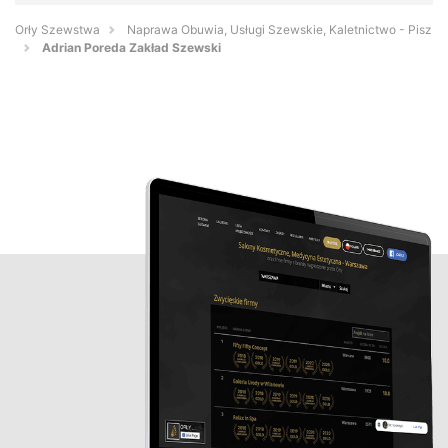
Orły Szewstwa
Naprawa Obuwia, Usługi Szewskie, Kaletnictwo - Pisz
Adrian Poreda Zakład Szewski