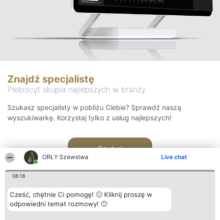
Znajdź specjalistę
Plebiscyt skupia najlepszych w branży
Szukasz specjalisty w pobliżu Ciebie? Sprawdź naszą
wyszukiwarkę. Korzystaj tylko z usług najlepszych!
Szukaj
ORŁY Szewstwa
Live chat
08:18
Cześć, chętnie Ci pomogę! 🙂 Kliknij proszę w
odpowiedni temat rozmowy! 🙂