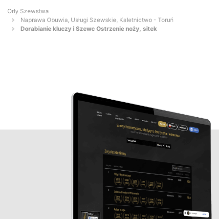
Orły Szewstwa
Naprawa Obuwia, Usługi Szewskie, Kaletnictwo - Toruń
Dorabianie kluczy i Szewc Ostrzenie noży, sitek