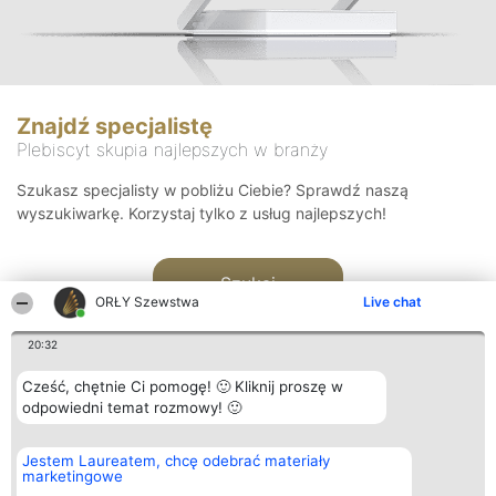
Znajdź specjalistę
Plebiscyt skupia najlepszych w branży
Szukasz specjalisty w pobliżu Ciebie? Sprawdź naszą
wyszukiwarkę. Korzystaj tylko z usług najlepszych!
Szukaj
ORŁY Szewstwa
Live chat
20:32
Cześć, chętnie Ci pomogę! 🙂 Kliknij proszę w
odpowiedni temat rozmowy! 🙂
Organizator plebiscytu
Plebiscyt
Kontakt
Jestem Laureatem, chcę odebrać materiały
Bright Side Solutions sp. z o.
Laureaci
Kontakt
marketingowe
o. sp. k.
Lista
ul. Ruska 22
wszystkich