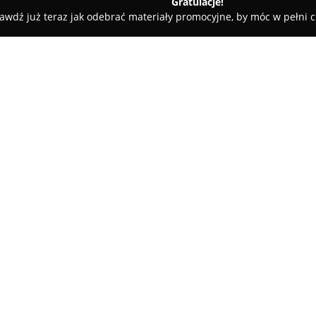
Gratulacje!
awdź już teraz jak odebrać materiały promocyjne, by móc w pełni c
e, Kaletnictwo - Warszawa
Kocoń Marek, Jacek. Kaletnictwo
Pokaż więcej >>