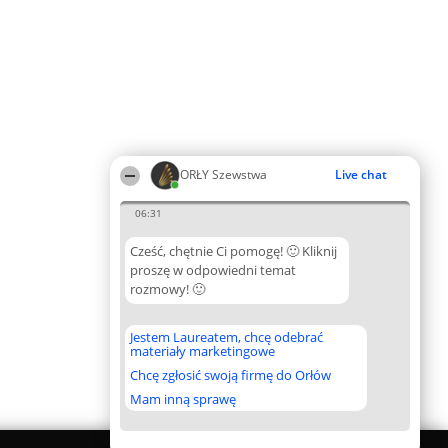
ORŁY Szewstwa
Live chat
06:31
Cześć, chętnie Ci pomogę! 🙂 Kliknij
proszę w odpowiedni temat
rozmowy! 🙂
Jestem Laureatem, chcę odebrać
materiały marketingowe
Chcę zgłosić swoją firmę do Orłów
Mam inną sprawę