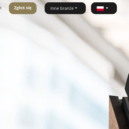
n
Zgłoś się
Inne branże