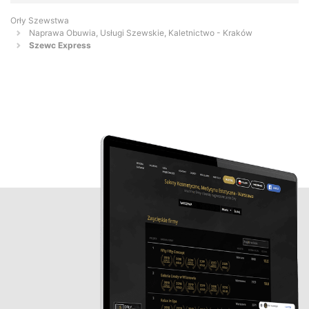
Orły Szewstwa
Naprawa Obuwia, Usługi Szewskie, Kaletnictwo - Kraków
Szewc Express