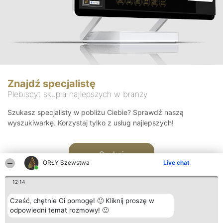
Znajdź specjalistę
Plebiscyt skupia najlepszych w branży
Szukasz specjalisty w pobliżu Ciebie? Sprawdź naszą
wyszukiwarkę. Korzystaj tylko z usług najlepszych!
Szukaj
ORŁY Szewstwa
Live chat
12:14
Cześć, chętnie Ci pomogę! 🙂 Kliknij proszę w
odpowiedni temat rozmowy! 🙂