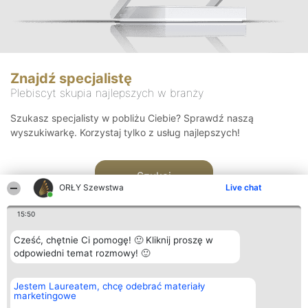
Znajdź specjalistę
Plebiscyt skupia najlepszych w branży
Szukasz specjalisty w pobliżu Ciebie? Sprawdź naszą
wyszukiwarkę. Korzystaj tylko z usług najlepszych!
Szukaj
ORŁY Szewstwa
Live chat
15:50
Cześć, chętnie Ci pomogę! 🙂 Kliknij proszę w
odpowiedni temat rozmowy! 🙂
Organizator plebiscytu
Plebiscyt
Kontakt
Jestem Laureatem, chcę odebrać materiały
Bright Side Solutions sp. z o.
Laureaci
Kontakt
marketingowe
o. sp. k.
Lista
ul. Ruska 22
wszystkich