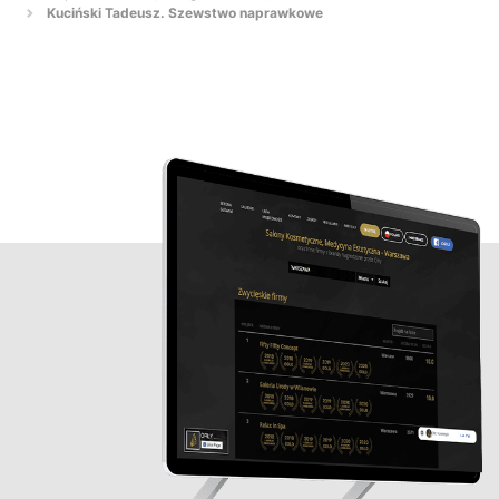
Kuciński Tadeusz. Szewstwo naprawkowe