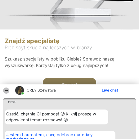
Znajdź specjalistę
Plebiscyt skupia najlepszych w branży
Szukasz specjalisty w pobliżu Ciebie? Sprawdź naszą
wyszukiwarkę. Korzystaj tylko z usług najlepszych!
Szukaj
ORŁY Szewstwa
Live chat
11:34
Cześć, chętnie Ci pomogę! 🙂 Kliknij proszę w
odpowiedni temat rozmowy! 🙂
Organizator plebiscytu
Plebiscyt
Kontakt
Jestem Laureatem, chcę odebrać materiały
Bright Side Solutions sp. z o.
Laureaci
Kontakt