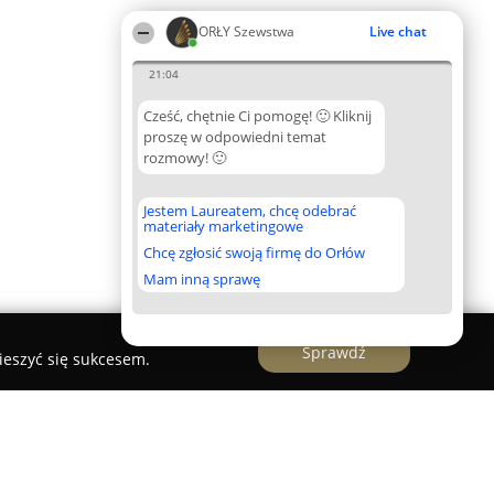
ORŁY Szewstwa
Live chat
21:04
Cześć, chętnie Ci pomogę! 🙂 Kliknij
proszę w odpowiedni temat
rozmowy! 🙂
Jestem Laureatem, chcę odebrać
materiały marketingowe
Chcę zgłosić swoją firmę do Orłów
Mam inną sprawę
Sprawdź
ieszyć się sukcesem.
wc, Pieczątki Kraków