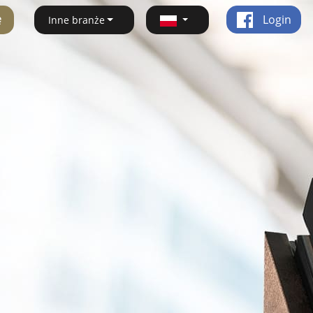
ę
Login
Inne branże