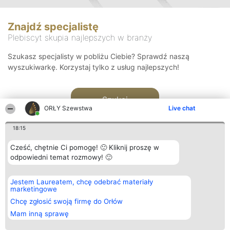
Znajdź specjalistę
Plebiscyt skupia najlepszych w branży
Szukasz specjalisty w pobliżu Ciebie? Sprawdź naszą
wyszukiwarkę. Korzystaj tylko z usług najlepszych!
Szukaj
ORŁY Szewstwa
Live chat
18:15
Cześć, chętnie Ci pomogę! 🙂 Kliknij proszę w
odpowiedni temat rozmowy! 🙂
Organizator plebiscytu
Plebiscyt
Kontakt
Jestem Laureatem, chcę odebrać materiały
Bright Side Solutions sp. z o.
Laureaci
Kontakt
marketingowe
o. sp. k.
Lista
ul. Ruska 22
wszystkich
Chcę zgłosić swoją firmę do Orłów
Wrocław 50-079
Laureatów
Mam inną sprawę
KRS 0000749100 | Regon
Zasady
381313360 | NIP 8943132676
Regulamin
+48 508 492 400
Polityka