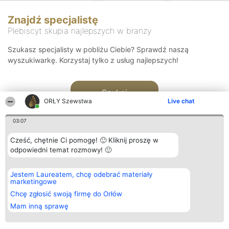
Znajdź specjalistę
Plebiscyt skupia najlepszych w branży
Szukasz specjalisty w pobliżu Ciebie? Sprawdź naszą
wyszukiwarkę. Korzystaj tylko z usług najlepszych!
Szukaj
ORŁY Szewstwa
Live chat
03:07
Cześć, chętnie Ci pomogę! 🙂 Kliknij proszę w
odpowiedni temat rozmowy! 🙂
Organizator plebiscytu
Plebiscyt
Kontakt
Jestem Laureatem, chcę odebrać materiały
Bright Side Solutions sp. z o.
Laureaci
Kontakt
marketingowe
o. sp. k.
Lista
ul. Ruska 22
wszystkich
Chcę zgłosić swoją firmę do Orłów
Wrocław 50-079
Laureatów
Mam inną sprawę
KRS 0000749100 | Regon
Zasady
381313360 | NIP 8943132676
Regulamin
+48 508 492 400
Polityka
Prywatności