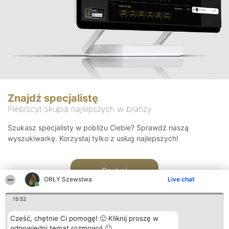
Znajdź specjalistę
Plebiscyt skupia najlepszych w branży
Szukasz specjalisty w pobliżu Ciebie? Sprawdź naszą
wyszukiwarkę. Korzystaj tylko z usług najlepszych!
Szukaj
ORŁY Szewstwa
Live chat
15:52
Cześć, chętnie Ci pomogę! 🙂 Kliknij proszę w
odpowiedni temat rozmowy! 🙂