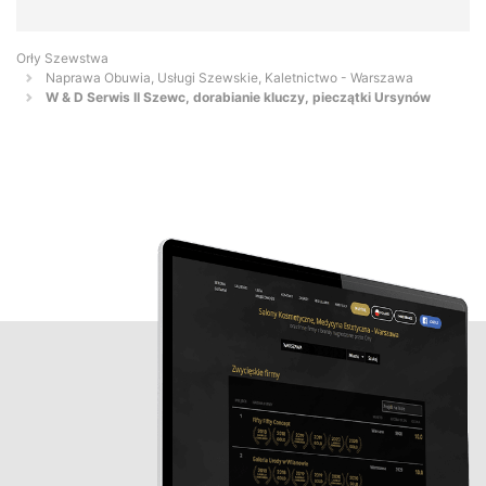
Orły Szewstwa
Naprawa Obuwia, Usługi Szewskie, Kaletnictwo - Warszawa
W & D Serwis II Szewc, dorabianie kluczy, pieczątki Ursynów