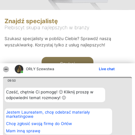
Znajdź specjalistę
Plebiscyt skupia najlepszych w branży
Szukasz specjalisty w pobliżu Ciebie? Sprawdź naszą
wyszukiwarkę. Korzystaj tylko z usług najlepszych!
Szukaj
ORŁY Szewstwa
Live chat
09:50
Cześć, chętnie Ci pomogę! 🙂 Kliknij proszę w
odpowiedni temat rozmowy! 🙂
Organizator plebiscytu
Plebiscyt
Kontakt
Jestem Laureatem, chcę odebrać materiały
Bright Side Solutions sp. z o.
Laureaci
Kontakt
marketingowe
o. sp. k.
Lista
ul. Ruska 22
wszystkich
Chcę zgłosić swoją firmę do Orłów
Wrocław 50-079
Laureatów
Mam inną sprawę
KRS 0000749100 | Regon
Zasady