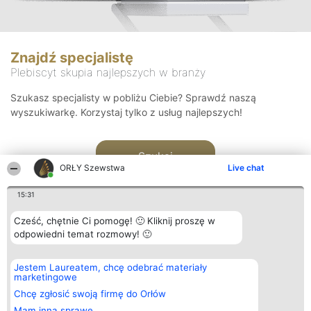
Znajdź specjalistę
Plebiscyt skupia najlepszych w branży
Szukasz specjalisty w pobliżu Ciebie? Sprawdź naszą
wyszukiwarkę. Korzystaj tylko z usług najlepszych!
Szukaj
ORŁY Szewstwa
Live chat
15:31
Cześć, chętnie Ci pomogę! 🙂 Kliknij proszę w
odpowiedni temat rozmowy! 🙂
Organizator plebiscytu
Plebiscyt
Kontakt
Jestem Laureatem, chcę odebrać materiały
Bright Side Solutions sp. z o.
Laureaci
Kontakt
marketingowe
o. sp. k.
Lista
ul. Ruska 22
wszystkich
Chcę zgłosić swoją firmę do Orłów
Wrocław 50-079
Laureatów
Mam inną sprawę
KRS 0000749100 | Regon
Zasady