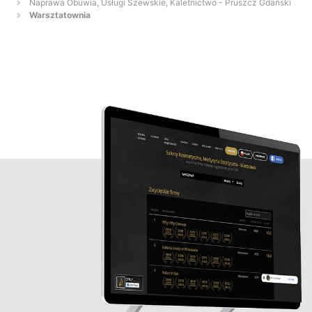
Naprawa Obuwia, Usługi Szewskie, Kaletnictwo - Pruszcz Gdański
Warsztatownia