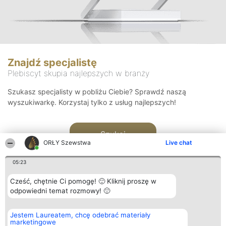
Znajdź specjalistę
Plebiscyt skupia najlepszych w branży
Szukasz specjalisty w pobliżu Ciebie? Sprawdź naszą
wyszukiwarkę. Korzystaj tylko z usług najlepszych!
Szukaj
ORŁY Szewstwa
Live chat
05:23
Cześć, chętnie Ci pomogę! 🙂 Kliknij proszę w
odpowiedni temat rozmowy! 🙂
Organizator plebiscytu
Plebiscyt
Kontakt
Jestem Laureatem, chcę odebrać materiały
Bright Side Solutions sp. z o.
Laureaci
Kontakt
marketingowe
o. sp. k.
Lista