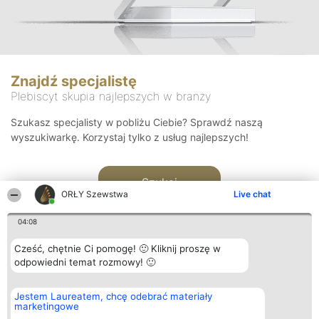
Znajdź specjalistę
Plebiscyt skupia najlepszych w branży
Szukasz specjalisty w pobliżu Ciebie? Sprawdź naszą
wyszukiwarkę. Korzystaj tylko z usług najlepszych!
Szukaj
ORŁY Szewstwa
Live chat
04:08
Cześć, chętnie Ci pomogę! 🙂 Kliknij proszę w
odpowiedni temat rozmowy! 🙂
Organizator plebiscytu
Plebiscyt
Kontakt
Jestem Laureatem, chcę odebrać materiały
Bright Side Solutions sp. z o.
Laureaci
Kontakt
marketingowe
o. sp. k.
Lista
ul. Ruska 22
wszystkich