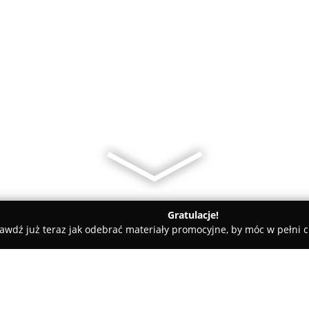
Gratulacje!
awdź już teraz jak odebrać materiały promocyjne, by móc w pełni c
e, Kaletnictwo - Gdańsk
F.H. SZEWCZYK | Art. Szewskie i Kalet