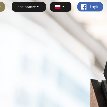
ę
Login
Inne branże