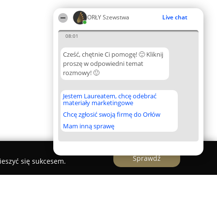
ORŁY Szewstwa
Live chat
08:01
Cześć, chętnie Ci pomogę! 🙂 Kliknij
proszę w odpowiedni temat
rozmowy! 🙂
Jestem Laureatem, chcę odebrać
materiały marketingowe
Chcę zgłosić swoją firmę do Orłów
Mam inną sprawę
Sprawdź
ieszyć się sukcesem.
nicze