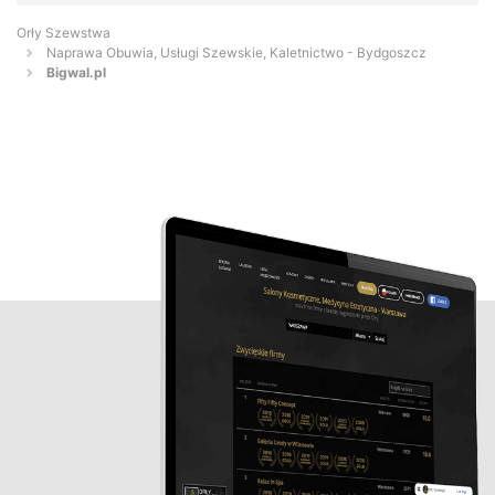
Orły Szewstwa
Naprawa Obuwia, Usługi Szewskie, Kaletnictwo - Bydgoszcz
Bigwal.pl