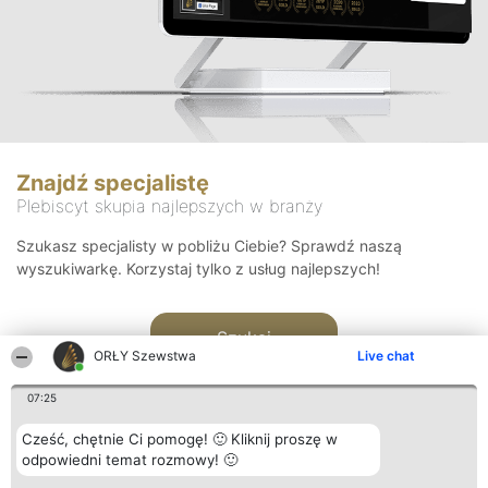
Znajdź specjalistę
Plebiscyt skupia najlepszych w branży
Szukasz specjalisty w pobliżu Ciebie? Sprawdź naszą
wyszukiwarkę. Korzystaj tylko z usług najlepszych!
Szukaj
ORŁY Szewstwa
Live chat
07:25
Cześć, chętnie Ci pomogę! 🙂 Kliknij proszę w
odpowiedni temat rozmowy! 🙂