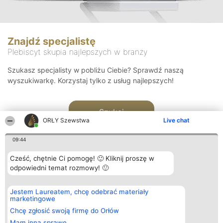
Znajdź specjalistę
Plebiscyt skupia najlepszych w branży
Szukasz specjalisty w pobliżu Ciebie? Sprawdź naszą
wyszukiwarkę. Korzystaj tylko z usług najlepszych!
Szukaj
ORŁY Szewstwa
Live chat
09:44
Cześć, chętnie Ci pomogę! 🙂 Kliknij proszę w
odpowiedni temat rozmowy! 🙂
Organizator plebiscytu
Plebiscyt
Kontakt
Jestem Laureatem, chcę odebrać materiały
Bright Side Solutions sp. z o.
Laureaci
Kontakt
marketingowe
o. sp. k.
Lista
ul. Ruska 22
wszystkich
Chcę zgłosić swoją firmę do Orłów
Wrocław 50-079
Laureatów
Mam inną sprawę
KRS 0000749100 | Regon
Zasady