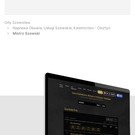
Orły Szewstwa
Naprawa Obuwia, Usługi Szewskie, Kaletnictwo - Olsztyn
Mistrz Szewski