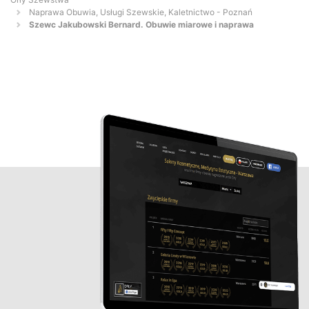
Naprawa Obuwia, Usługi Szewskie, Kaletnictwo - Poznań
Szewc Jakubowski Bernard. Obuwie miarowe i naprawa