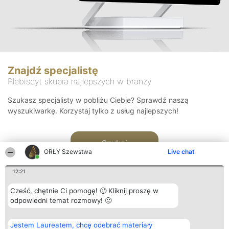
Znajdź specjalistę
Plebiscyt skupia najlepszych w branży
Szukasz specjalisty w pobliżu Ciebie? Sprawdź naszą
wyszukiwarkę. Korzystaj tylko z usług najlepszych!
Szukaj
ORŁY Szewstwa
Live chat
12:21
Cześć, chętnie Ci pomogę! 🙂 Kliknij proszę w
odpowiedni temat rozmowy! 🙂
Organizator plebiscytu
Plebiscyt
Kontakt
Jestem Laureatem, chcę odebrać materiały
Bright Side Solutions sp. z o.
Laureaci
Kontakt