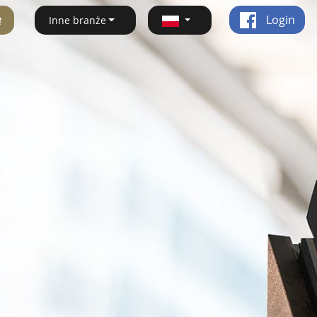
ę
Login
Inne branże