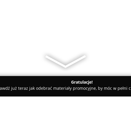
Gratulacje!
awdź już teraz jak odebrać materiały promocyjne, by móc w pełni c
, Kaletnictwo - Gorzów Wielkopolski
Zakład kaletniczy