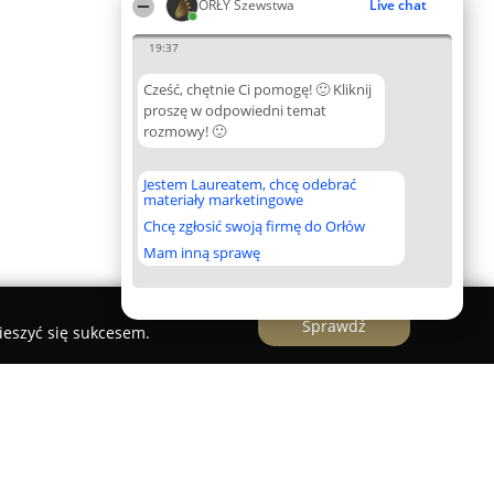
ORŁY Szewstwa
Live chat
19:37
Cześć, chętnie Ci pomogę! 🙂 Kliknij
proszę w odpowiedni temat
rozmowy! 🙂
Jestem Laureatem, chcę odebrać
materiały marketingowe
Chcę zgłosić swoją firmę do Orłów
Mam inną sprawę
Sprawdź
ieszyć się sukcesem.