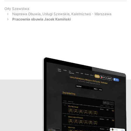
Orły Szewstwa
Naprawa Obuwia, Usługi Szewskie, Kaletnictwo - Warszawa
Pracownia obuwia Jacek Kamiński