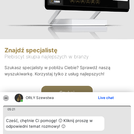
Znajdź specjalistę
Plebiscyt skupia najlepszych w branży
Szukasz specjalisty w pobliżu Ciebie? Sprawdź naszą
wyszukiwarkę. Korzystaj tylko z usług najlepszych!
Szukaj
ORŁY Szewstwa
Live chat
05:21
Cześć, chętnie Ci pomogę! 🙂 Kliknij proszę w
odpowiedni temat rozmowy! 🙂