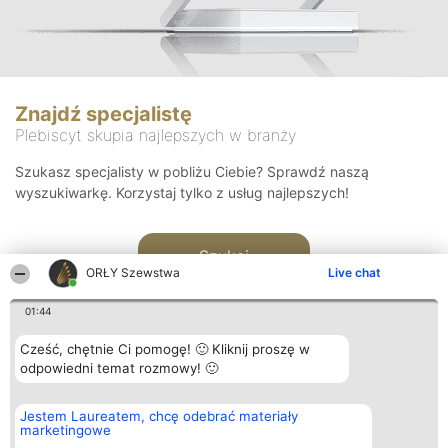
Znajdź specjalistę
Plebiscyt skupia najlepszych w branży
Szukasz specjalisty w pobliżu Ciebie? Sprawdź naszą
wyszukiwarkę. Korzystaj tylko z usług najlepszych!
Szukaj
ORŁY Szewstwa
Live chat
01:44
Cześć, chętnie Ci pomogę! 🙂 Kliknij proszę w
odpowiedni temat rozmowy! 🙂
Organizator plebiscytu
Plebiscyt
Kontakt
Jestem Laureatem, chcę odebrać materiały
Bright Side Solutions sp. z o.
Laureaci
Kontakt
marketingowe
o. sp. k.
Lista
ul. Ruska 22
wszystkich