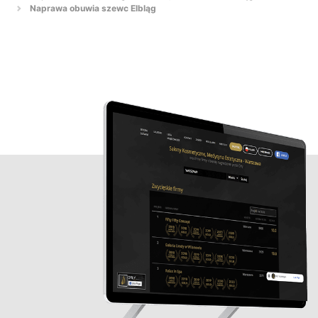
Naprawa obuwia szewc Elbląg